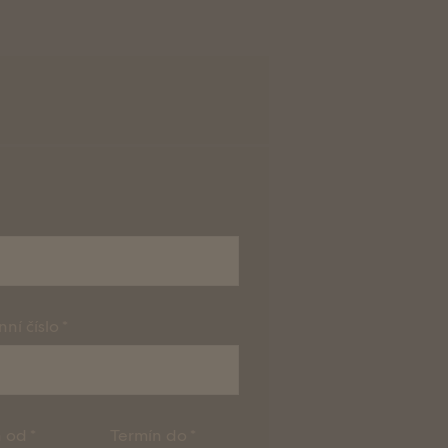
nní číslo
n od
Termín do