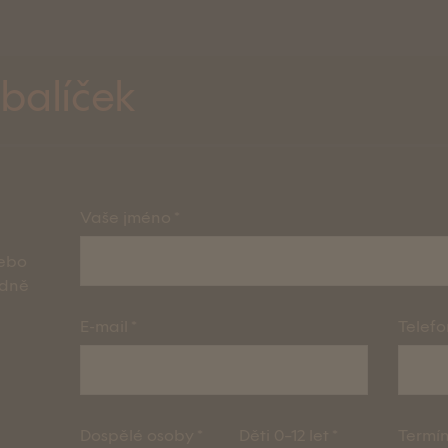
 balíček
Vaše jméno
Instagram
nebo
edně
Facebook
E-mail
Telefo
Dospělé osoby
Děti 0–12 let
Termí