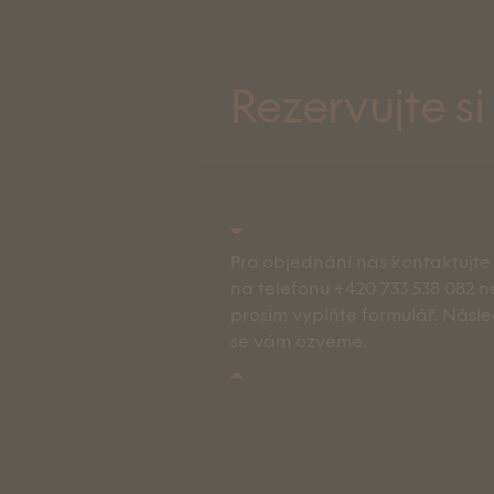
Tipy na výlety
Rezervujte si
Kontakt
CZE
Rezervace
Pro objednání nás kontaktujte
HOTEL PERK
na telefonu +420 733 538 082 
ul. 17. listopadu 413/1
prosím vyplňte formulář. Násl
Šumperk
se vám ozveme.
+420 581 580 000
recepce@hotelperk.cz