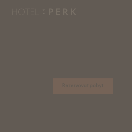
Zážitky
Novinky
Pokoje
Rezervovat pobyt
Relax
Restaurace
Eventy