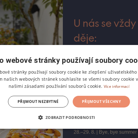
U nás se vždy
děje:
7 - 8. 8. | Dead Deer bar night
o webové stránky používají soubory coo
12. 8. | Pilates & wine na ter
bové stránky používají soubory cookie ke zlepšení uživatelského 
14. - 15. 8. | Gastro pop up 
m našich webových stránek souhlasíte se všemi soubory cookie v
VAKUUM & Dead Deer bar ni
našimi zásadami používání souborů cookie.
Více informací
21. 8. | Soukromá degustace
PŘIJMOUT NEZBYTNÉ
PŘIJMOUT VŠECHNY
22. 8. | Dead Deer bar night 
Honzy Malého
ZOBRAZIT PODROBNOSTI
26. 8. | Pilates & wine na ter
28.–29. 8. | Bye, bye summer 