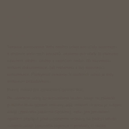
přijatých před uzavřením smlouvy na Vaši žádost, vyřizování
Vašich žádostí
Správce zpracovává Vaše osobní údaje pro účely související
s plněním smluvních závazků, zejména pro účely (i) platného
uzavření, plnění, změny a ukončení smluv, (ii) související
smluvní dokumentace, (iii) reklamací a (iv) související
komunikace. Poskytnutí uvedených osobních údajů je tedy
smluvním požadavkem.
Právní základ pro zpracování (právní titul):
Pro uvedené účely zpracováváme osobní údaje na základě
právního titulu splnění smlouvy, jejíž smluvní stranou je subjekt
údajů (zpravidla zákazník Správce), nebo pro provedení
opatření přijatých před uzavřením smlouvy na žádost tohoto
subjektu údajů (zpravidla zájemce o produkty či služby