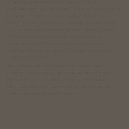
snímkům tedy není třeba vyžadovat. Na pořizování
fotodokumentace jsou návštěvníci předem upozorněni formou
piktogramu fotoaparátu, naši fotografové jsou viditelně
označeni a fotodokumentace je pořizována pouze v hlavním
prostoru akce a návštěvníci tak vždy mají možnost pobývat
v prostorech, kde není fotodokumentace pořizována.
V případě jakýchkoli pochybností či dotazů k pořizování
fotodokumentace máte možnost obrátit se na nás na výše
uvedených kontaktech.
Provoz kamerového systému slouží k ochraně objektu
a ochraně zdraví osob vstupujících do provozních prostor
Správce. Data jsou uchovávána v rámci časové smyčky.
Subjekt údajů je o užití kamerového systému informován
nápisem na vstupu do prostor Správce.
Ad d) Oslovení s nabídkou produktů a služeb našich obchodních