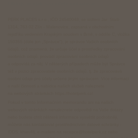
I. Kdo jsme a jak nás můžete kontaktovat?
Tipy na výlety
PERK PLACES s.r.o., IČO 24540048, se sídlem Jar. Staši
1314, 763 02 Zlín - Malenovice, zapsaná v obchodním
Kontakt
rejstříku vedeném Krajským soudem v Brně, v oddíle C, vložka
150355 (dále jen „Správce“), je správce Vašich osobních
údajů, což znamená, že určuje účel a prostředky zpracování
ENG
CZE
osobních údajů, provádí zpracování osobních údajů
a odpovídá za něj. V některých případech může být Správce
též v pozici zpracovatele osobních údajů, tj. že zpracovává
Rezervace
osobní údaje pro účely určené jiným správcem. Více informací
o naší činnosti a nabídce našich služeb naleznete
HOTEL PERK
na webových stránkách https://hotelperk.cz/.
ul. 17. listopadu 413/1
Pokud v tomto Informačním memorandu ani na našich
Šumperk
webových stránkách nenaleznete odpovědi na Vaše dotazy
nebo budete chtít některé informace vysvětlit podrobněji,
+420 581 580 000
můžete nás kontaktovat prostřednictvím datové schránky -
recepce@hotelperk.cz
IDDS: khwv4fj, e-mailem na recepce@hotelperk.cz nebo