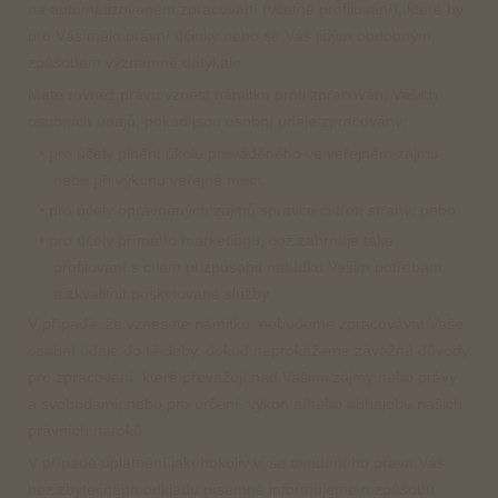
na automatizovaném zpracování (včetně profilování), které by
pro Vás mělo právní účinky nebo se Vás jiným obdobným
způsobem významně dotýkalo.
Máte rovněž právo vznést námitku proti zpracování Vašich
osobních údajů, pokud jsou osobní údaje zpracovány:
• pro účely plnění úkolu prováděného ve veřejném zájmu
nebo při výkonu veřejné moci;
• pro účely oprávněných zájmů správce či třetí strany; nebo
• pro účely přímého marketingu, což zahrnuje také
profilování s cílem přizpůsobit nabídku Vašim potřebám
a zkvalitnit poskytované služby.
V případě, že vznesete námitku, nebudeme zpracovávat Vaše
osobní údaje do té doby, dokud neprokážeme závažné důvody
pro zpracování, které převažují nad Vašimi zájmy nebo právy
a svobodami, nebo pro určení, výkon a/nebo obhajobu našich
právních nároků.
V případě uplatnění jakéhokoliv výše uvedeného práva Vás
bez zbytečného odkladu písemně informujeme o způsobu