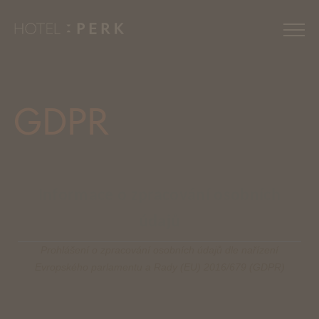
Zážitky
GDPR
Novinky
Pokoje
Informace o zpracování osobních
Relax
údajů
Prohlášení o zpracování osobních údajů dle nařízení
Restaurace
Evropského parlamentu a Rady (EU) 2016/679 (GDPR)
Eventy