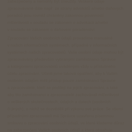
zabezpečeny a nemohly být zneužity. Veškeré údaje
zpracovávané dále např. ze strany advokátů a/nebo daňových
poradců jsou rovněž chráněny zákonnou povinností
mlčenlivosti v souladu se zákonem o advokacii a/nebo
v souladu se zákonem o daňovém poradenství.
Zpracování Vašich osobních údajů provádíme manuálně
v našich informačních systémech, případně v informačních
systémech našich zpracovatelů. Vaše osobní údaje mohou být
zpracovávány především vybranými zaměstnanci Správce
a kategoriemi zpracovatelů uváděnými vždy u příslušného
účelu zpracování. Učinili jsme taková opatření, aby k Vašim
osobním údajům měli přístup pouze zaměstnanci Správce
a zpracovatelé, kteří se podílejí na jejich zpracování, a také
aby tito zaměstnanci a zpracovatelé zachovávali mlčenlivost
o veškerých skutečnostech, údajích a datech (osobních
či jiných), o nichž se dozvěděli při výkonu své práce. Se všemi
případnými zpracovateli má Správce uzavřenu písemnou
smlouvu o zpracování osobních údajů, ve které klademe důraz
na zabezpečení Vašich osobních údajů a která obsahuje