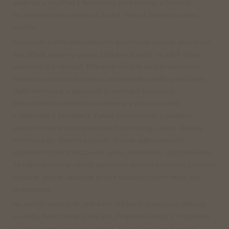
sledovat a využívat k hodnocení jeho výkonu a činnosti,
ke zlepšení jeho designu a funkcí, nebo k bezpečnostním
účelům.
Nastavení svého internetového prohlížeče můžete změnit tak,
aby přijaté soubory cookie zablokoval nebo na jejich přijetí
upozornil či je smazal. Případně můžete našimi webovými
stránkami procházet pomocí anonymního profilu prohlížeče.
Další informace o úpravách či změnách nastavení
internetového prohlížeče naleznete v příručce nebo
v nápovědě k prohlížeči. Pokud nesouhlasíte s použitím
souborů cookie nebo podobných technologií, které ukládají
informace do Vašeho zařízení, musíte odpovídajícím
způsobem změnit nastavení svého prohlížeče. Upozorňujeme,
že některé funkce našich webových stránek nemusejí pracovat
správně, pokud zakážete příjem souborů cookie nebo tyto
technologie.
Na našich webových stránkách můžeme poskytovat odkazy
na weby třetích stran (dále jen „Propojené weby“). Propojené
stránky nejsme povinni hodnotit, kontrolovat ani zkoumat.