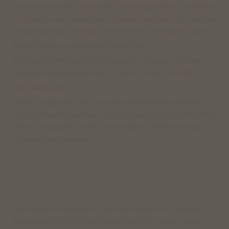
účelem mohou být Trigema Club předány základní identifikační
a kontaktní údaje zákazníka v rozsahu nezbytném pro realizaci
tohoto souhlasu, zejména jméno, příjmení a e-mailová adresa.
Právní základ pro zpracování (právní titul):
Pro uvedený účel zpracováváme osobní údaje na základě
souhlasu subjektu údajů dle čl. 6 odst. 1 písm. a) GDPR.
Doba zpracování:
Osobní údaje budou pro tento účel zpracovávány po dobu
trvání uděleného souhlasu, nejdéle však po dobu 5 let od jeho
udělení, nebude-li souhlas odvolán dříve. Udělený souhlas je
možné kdykoliv odvolat.
V. Jaká jsou Vaše práva?
Vaše údaje zpracováváme zcela transparentním způsobem.
Kdykoliv během zpracování Vašich osobních údajů můžete