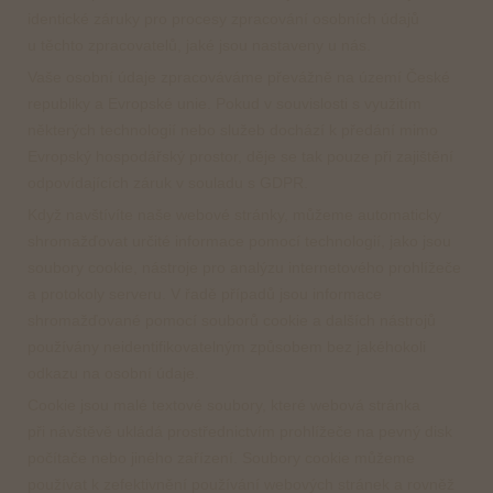
identické záruky pro procesy zpracování osobních údajů
u těchto zpracovatelů, jaké jsou nastaveny u nás.
Vaše osobní údaje zpracováváme převážně na území České
republiky a Evropské unie. Pokud v souvislosti s využitím
některých technologií nebo služeb dochází k předání mimo
Evropský hospodářský prostor, děje se tak pouze při zajištění
odpovídajících záruk v souladu s GDPR.
Když navštívíte naše webové stránky, můžeme automaticky
shromažďovat určité informace pomocí technologií, jako jsou
soubory cookie, nástroje pro analýzu internetového prohlížeče
a protokoly serveru. V řadě případů jsou informace
shromažďované pomocí souborů cookie a dalších nástrojů
používány neidentifikovatelným způsobem bez jakéhokoli
odkazu na osobní údaje.
Cookie jsou malé textové soubory, které webová stránka
při návštěvě ukládá prostřednictvím prohlížeče na pevný disk
počítače nebo jiného zařízení. Soubory cookie můžeme
používat k zefektivnění používání webových stránek a rovněž