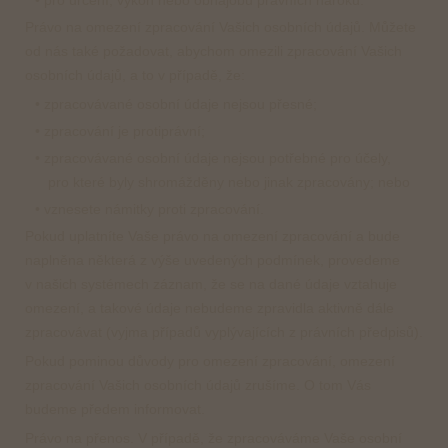
Právo na omezení zpracování Vašich osobních údajů. Můžete
od nás také požadovat, abychom omezili zpracování Vašich
osobních údajů, a to v případě, že:
• zpracovávané osobní údaje nejsou přesné;
• zpracování je protiprávní;
• zpracovávané osobní údaje nejsou potřebné pro účely,
pro které byly shromážděny nebo jinak zpracovány; nebo
• vznesete námitky proti zpracování.
Pokud uplatníte Vaše právo na omezení zpracování a bude
naplněna některá z výše uvedených podmínek, provedeme
v našich systémech záznam, že se na dané údaje vztahuje
omezení, a takové údaje nebudeme zpravidla aktivně dále
zpracovávat (vyjma případů vyplývajících z právních předpisů).
Pokud pominou důvody pro omezení zpracování, omezení
zpracování Vašich osobních údajů zrušíme. O tom Vás
budeme předem informovat.
Právo na přenos. V případě, že zpracováváme Vaše osobní