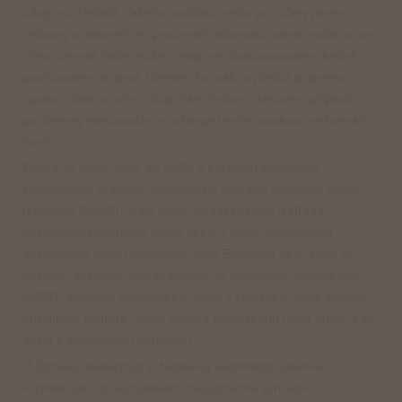
údaje na základě Vašeho souhlasu nebo pro účely plnění
smlouvy a zároveň je zpracování automatizované, máte právo
získat takové Vaše osobní údaje ve strukturovaném, běžně
používaném strojově čitelném formátu a předat je jinému
správci. Vaše osobní údaje Vám budou v takovém případě
poskytnuty elektronicky v zabezpečeném souboru ve formátu
[xml].
Pokud se domníváte, že došlo k porušení povinností
stanovených právními předpisy na ochranu osobních údajů
(zejména GDPR), máte právo podat stížnost u Úřadu
pro ochranu osobních údajů nebo u jiného příslušného
dozorového úřadu členského státu Evropské unie, který je
pověřen dozorem nad dodržováním povinností stanovených
GDPR (zejména dozorového úřadu v členském státě Vašeho
obvyklého bydliště, místa výkonu zaměstnání nebo místa, kde
došlo k domnělému porušení).
U Správce nedochází k žádnému automatizovanému
rozhodování, tj. rozhodování založenému výhradně