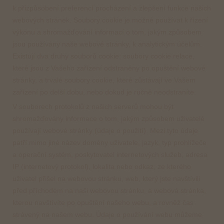
k přizpůsobení preferencí procházení a zlepšení funkce našich
webových stránek. Soubory cookie je možné používat k řízení
výkonu a shromažďování informací o tom, jakým způsobem
jsou používány naše webové stránky, k analytickým účelům.
Existují dva druhy souborů cookie: soubory cookie relace,
které jsou z Vašeho zařízení odstraněny po opuštění webové
stránky, a trvalé soubory cookie, které zůstávají ve Vašem
zařízení po delší dobu, nebo dokud je ručně neodstraníte.
V souborech protokolů z našich serverů mohou být
shromažďovány informace o tom, jakým způsobem uživatelé
používají webové stránky (údaje o použití). Mezi tyto údaje
patří mimo jiné název domény uživatele, jazyk, typ prohlížeče
a operační systém, poskytovatel internetových služeb, adresa
IP (internetový protokol), lokalita nebo odkaz, ze kterého
uživatel přišel na webovou stránku, web, který jste navštívili
před příchodem na naši webovou stránku, a webová stránka,
kterou navštívíte po opuštění našeho webu, a rovněž čas
strávený na našem webu. Údaje o používání webu můžeme