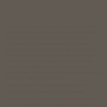
partnerů (v případě uděleného souhlasu se zpracováním osobních
údajů)
V případě, že nám udělíte souhlas se zpracováním a sdílením
svých údajů pro marketingové účely, budeme oprávněni Vaše
údaje analyzovat, bez automatizovaného zpracování,
a na základě toho se rozhodovat a nabízet Vám služby
z portfolia našich obchodních partnerů, které pečlivě vybíráme.
Můžeme Vás marketingově oslovit e-mailem. Dohromady
můžeme zpracovávat Vaše osobní údaje i další informace,
které jsme shromáždili, stejně tak veřejné údaje i údaje
od třetích stran. Bude se jednat například o e-mailovou adresu
a informace o Vámi využitých službách.
Souhlas udělujete těmto subjektům (členům skupiny):
[doplní Správce podle aktuálního seznamu subjektů]
Vaše údaje budeme moci používat po dobu 2 let; stanete-li
se klientem kteréhokoliv shora uvedeného člena skupiny, pak