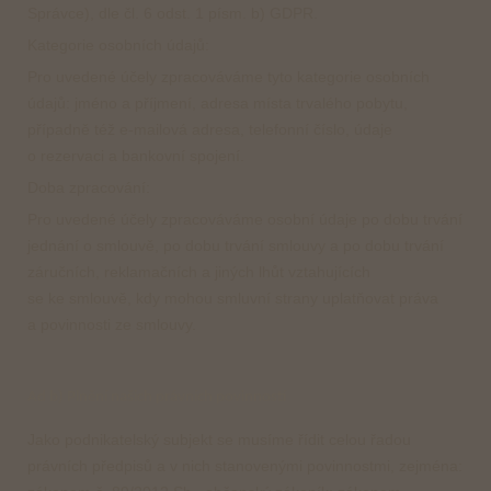
Správce), dle čl. 6 odst. 1 písm. b) GDPR.
Kategorie osobních údajů:
Pro uvedené účely zpracováváme tyto kategorie osobních
údajů: jméno a příjmení, adresa místa trvalého pobytu,
případně též e-mailová adresa, telefonní číslo, údaje
o rezervaci a bankovní spojení.
Doba zpracování:
Pro uvedené účely zpracováváme osobní údaje po dobu trvání
jednání o smlouvě, po dobu trvání smlouvy a po dobu trvání
záručních, reklamačních a jiných lhůt vztahujících
se ke smlouvě, kdy mohou smluvní strany uplatňovat práva
a povinnosti ze smlouvy.
Ad b) Plnění našich právních povinností
Jako podnikatelský subjekt se musíme řídit celou řadou
právních předpisů a v nich stanovenými povinnostmi, zejména: