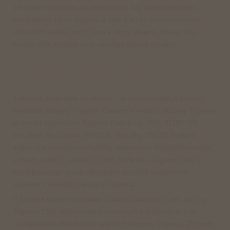
od udělení souhlasu po celou dobu, kdy budete klientem
kteréhokoliv člena skupiny, a dále 5 let po ukončení všech
smluvních vztahů mezi Vámi a členy skupiny. Pokud si to
budete přát, můžete tento souhlas kdykoli odvolat.
Ad e) Zapojení do programu Trigema Club
Zákazník tímto bere na vědomí, že provozovatel je členem
investiční skupiny Trigema. Členem investiční skupiny Trigema
je rovněž společnost Trigema Club s.r.o., IČO: 21187258,
se sídlem Bucharova 2641/14, Stodůlky, 158 00 Praha 5,
zapsaná v obchodním rejstříku vedeném u Městského soudu
v Praze, oddíl C, vložka 397996 (dále jen „Trigema Club“),
která provozuje portál výhodných nabídek společností
zejména z investiční skupiny Trigema.
V případě udělení souhlasu zákazník souhlasí s tím, aby ho
Trigema Club informovala o novinkách a nabídkách, a to
i o nabídkách třetích osob tvořících skupinu Trigema. Za tímto