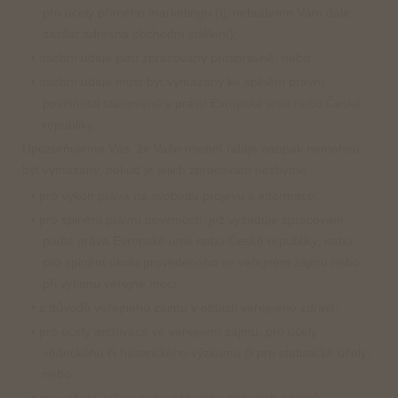
pro účely přímého marketingu (tj. nebudeme Vám dále
zasílat adresná obchodní sdělení);
• osobní údaje jsou zpracovány protiprávně; nebo
• osobní údaje musí být vymazány ke splnění právní
povinnosti stanovené v právu Evropské unie nebo České
republiky.
Upozorňujeme Vás, že Vaše osobní údaje naopak nemohou
být vymazány, pokud je jejich zpracování nezbytné:
• pro výkon práva na svobodu projevu a informace;
• pro splnění právní povinnosti, jež vyžaduje zpracování
podle práva Evropské unie nebo České republiky, nebo
pro splnění úkolu provedeného ve veřejném zájmu nebo
při výkonu veřejné moci;
• z důvodů veřejného zájmu v oblasti veřejného zdraví;
• pro účely archivace ve veřejném zájmu, pro účely
vědeckého či historického výzkumu či pro statistické účely;
nebo
• pro určení, výkon nebo obhajobu právních nároků.