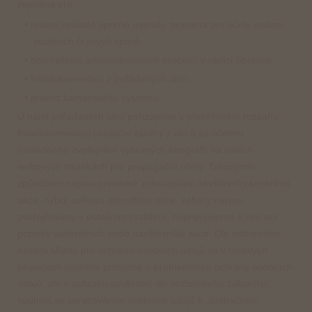
zejména pro:
• řešení veškeré sporné agendy, zejména pro účely vedení
soudních či jiných sporů;
• optimalizaci administrativních procesů v rámci Správce;
• fotodokumentaci z pořádaných akcí;
• provoz kamerového systému.
U námi pořádaných akcí pořizujeme v přiměřeném rozsahu
fotodokumentaci (situační záběry z akcí) za účelem
následného zveřejnění vybraných fotografií na našich
webových stránkách pro propagační účely. Takovýmto
způsobem nejsou primárně zobrazováni návštěvníci konkrétní
akce, nýbrž celková atmosféra akce, záběry nejsou
zveřejňovány v detailním rozlišení, nepřipojujeme k nim ani
popisky konkrétních osob návštěvníků akce. Dle odborného
názoru Úřadu pro ochranu osobních údajů se v takových
případech nejedná primárně o problematiku ochrany osobních
údajů, ale o ochranu soukromí dle občanského zákoníku;
souhlas se zpracováním osobních údajů k „ilustračním“