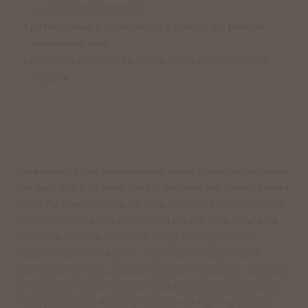
o uzavření smlouvy; nebo
• při komunikaci prostřednictvím e-mailu či jiné písemné
komunikaci; nebo
• při osobní komunikaci v našem hotelu či jiném zařízení
Správce.
IV. Pro jaké účely zpracováváme Vaše osobní údaje?
Vaše osobní údaje zpracováváme pouze v rozsahu nezbytném
pro daný účel a po dobu, která je nezbytná pro splnění daného
účelu. Po splnění původního účelu (například plnění smlouvy)
můžeme osobní údaje zpracovávat pro jiné účely (například
pro plnění zákonné archivační doby). Účely zpracování
uvádíme níže v této kapitole. Vaše osobní údaje obecně
archivujeme po dobu stanovenou právními předpisy, smlouvou
či na základě našeho oprávněného zájmu (například po dobu
trvání promlčecích lhůt, kdy můžeme mít zájem uplatňovat