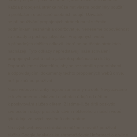
Každá propojená stránka může mít vlastní podmínky použití
a prohlášení o ochraně osobních údajů. Uživatelé
se při používání propojených stránek musí s těmito
podmínkami seznámit a dodržovat je. Neneseme odpovědnost
za zásady a postupy jakýchkoli Propojených webů
a případných dalších odkazů, které se na těchto stránkách
nacházejí. Tyto odkazy nepředstavují naše schválení
propojených webů nebo jakékoli společnosti či služby.
Doporučujeme uživatelům, aby se seznámili s podmínkami
a odpovídajícími dokumenty těchto propojených webů dříve,
než je začnou používat.
Naše webové stránky nejsou zaměřeny na děti. Nevyužíváme
je k vědomému získávání osobních údajů od dětí ani
k poskytování služeb dětem. Zjistíme-li, že dítě poskytlo
své osobní údaje prostřednictvím některého z našich webů,
tyto údaje ze svých systémů odstraníme.
Na svých webových stránkách můžeme rovněž používat
službu Google Analytics ke shromažďování informací o on-line