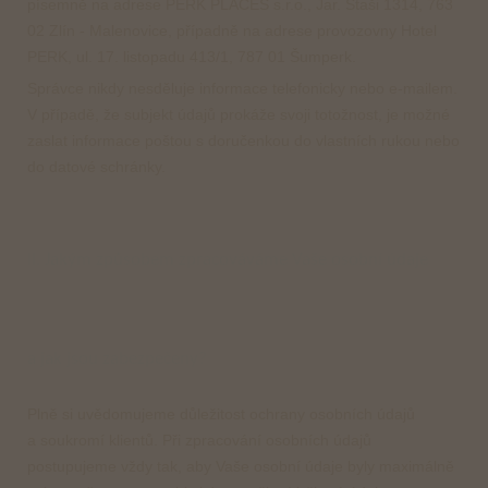
písemně na adrese PERK PLACES s.r.o., Jar. Staši 1314, 763
Instagram
02 Zlín - Malenovice, případně na adrese provozovny Hotel
PERK, ul. 17. listopadu 413/1, 787 01 Šumperk.
Facebook
Správce nikdy nesděluje informace telefonicky nebo e-mailem.
V případě, že subjekt údajů prokáže svoji totožnost, je možné
zaslat informace poštou s doručenkou do vlastních rukou nebo
do datové schránky.
II. Jakým způsobem zpracováváme Vaše osobní údaje
a jak jsou zabezpečeny?
Plně si uvědomujeme důležitost ochrany osobních údajů
a soukromí klientů. Při zpracování osobních údajů
postupujeme vždy tak, aby Vaše osobní údaje byly maximálně