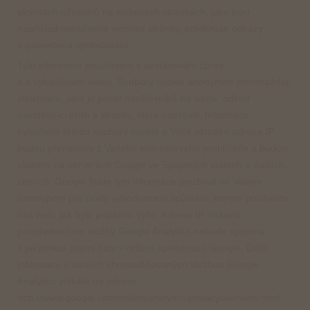
aktivitách uživatelů na webových stránkách, jako jsou
například navštívené webové stránky, odkliknuté odkazy
a provedená vyhledávání.
Tyto informace používáme k sestavování zpráv
a k vylepšování webu. Soubory cookie anonymně shromažďují
informace, jako je počet návštěvníků na webu, odkud
návštěvníci přišli a stránky, které navštívili. Informace
vytvořené těmito soubory cookie a Vaše aktuální adresa IP
budou přeneseny z Vašeho internetového prohlížeče a budou
uloženy na serverech Google ve Spojených státech a dalších
zemích. Google bude tyto informace používat ve Vašem
zastoupení pro účely vyhodnocení způsobu, kterým používáte
náš web, jak bylo popsáno výše. Adresa IP získaná
prostřednictvím služby Google Analytics nebude spojena
s jakýmikoli jinými daty v držení společnosti Google. Další
informace o údajích shromažďovaných službou Google
Analytics získáte na adrese
http://www.google.com/intl/en/analytics/privacyoverview.html.