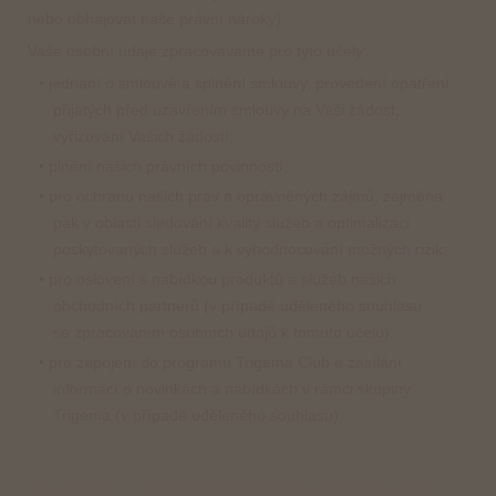
nebo obhajovat naše právní nároky).
Vaše osobní údaje zpracováváme pro tyto účely:
• jednání o smlouvě a splnění smlouvy, provedení opatření
přijatých před uzavřením smlouvy na Vaši žádost,
vyřizování Vašich žádostí;
• plnění našich právních povinností;
• pro ochranu našich práv a oprávněných zájmů, zejména
pak v oblasti sledování kvality služeb a optimalizaci
poskytovaných služeb a k vyhodnocování možných rizik;
• pro oslovení s nabídkou produktů a služeb našich
obchodních partnerů (v případě uděleného souhlasu
se zpracováním osobních údajů k tomuto účelu);
• pro zapojení do programu Trigema Club a zasílání
informací o novinkách a nabídkách v rámci skupiny
Trigema (v případě uděleného souhlasu).
Ad a) jednání o smlouvě a splnění smlouvy, provedení opatření