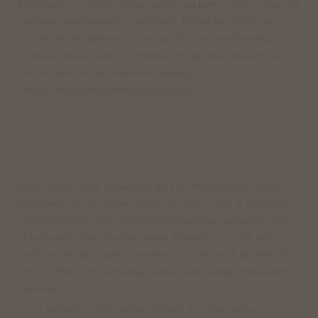
Tyto soubory cookie můžete zablokovat pomocí odpovídajících
nastavení internetového prohlížeče. Pokud tak učiníte, je
možné, že nebudete moci plně využít funkcí našich webů.
Doplněk internetového prohlížeče Google Analytics Opt-out je
možné stáhnout na následující adrese:
http://tools.google.com/dlpage/gaoptout.
III. Jak získáváme Vaše osobní údaje?
Vaše osobní údaje získáváme od Vás. Pokud osobní údaje
získáváme od Vás, informujeme Vás o tom, zda je poskytnutí
osobního údaje zákonným nebo smluvním požadavkem, nebo
požadavkem, který je nutné uvést do smlouvy, a zda máte
povinnost osobní údaje poskytnout, a o možných důsledcích
neposkytnutí osobních údajů. Vaše osobní údaje získáváme
zejména:
• na základě Vašich žádostí, dotazů a v rámci jednání