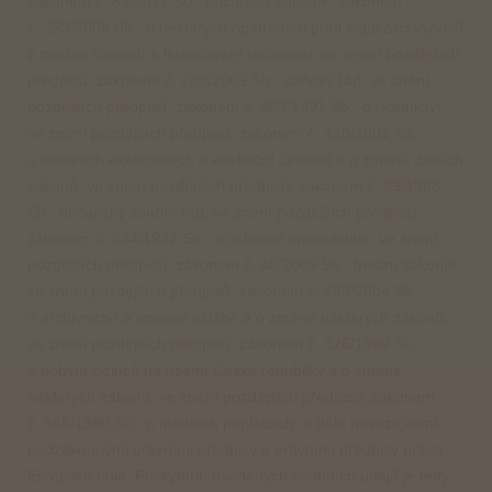
zákonem č. 89/2012 Sb., občanský zákoník; zákonem
č. 253/2008 Sb., o některých opatřeních proti legalizaci výnosů
z trestné činnosti a financování terorismu, ve znění pozdějších
předpisů; zákonem č. 280/2009 Sb., daňový řád, ve znění
pozdějších předpisů; zákonem č. 563/1991 Sb., o účetnictví,
ve znění pozdějších předpisů; zákonem č. 120/2001 Sb.,
o soudních exekutorech a exekuční činnosti a o změně dalších
zákonů, ve znění pozdějších předpisů; zákonem č. 99/1963
Sb., občanský soudní řád, ve znění pozdějších předpisů;
zákonem č. 634/1992 Sb., o ochraně spotřebitele, ve znění
pozdějších předpisů; zákonem č. 40/2009 Sb., trestní zákoník,
ve znění pozdějších předpisů; zákonem č. 499/2004 Sb.,
o archivnictví a spisové službě a o změně některých zákonů,
ve znění pozdějších předpisů; zákonem č. 326/1999 Sb.,
o pobytu cizinců na území České republiky a o změně
některých zákonů, ve znění pozdějších předpisů; zákonem
č. 565/1990 Sb., o místních poplatcích, a dále navazujícími
podzákonnými právními předpisy a právními předpisy práva
Evropské unie. Poskytnutí uvedených osobních údajů je tedy