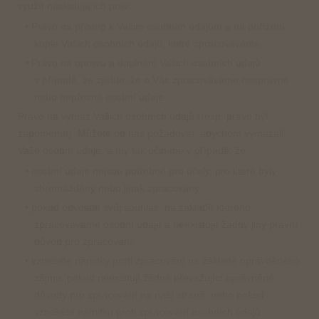
využít následujících práv:
• Právo na přístup k Vašim osobním údajům a na pořízení
kopie Vašich osobních údajů, které zpracováváme.
• Právo na opravu a doplnění Vašich osobních údajů
v případě, že zjistíte, že o Vás zpracováváme nesprávné
nebo nepřesné osobní údaje.
Právo na výmaz Vašich osobních údajů (resp. právo být
zapomenut). Můžete od nás požadovat, abychom vymazali
Vaše osobní údaje, a my tak učiníme v případě, že:
• osobní údaje nejsou potřebné pro účely, pro které byly
shromážděny nebo jinak zpracovány;
• pokud odvoláte svůj souhlas, na základě kterého
zpracováváme osobní údaje a neexistuje žádný jiný právní
důvod pro zpracování;
• vznesete námitky proti zpracování na základě oprávněného
zájmu, pokud neexistují žádné převažující oprávněné
důvody pro zpracování na naší straně, nebo pokud
vznesete námitku proti zpracování osobních údajů