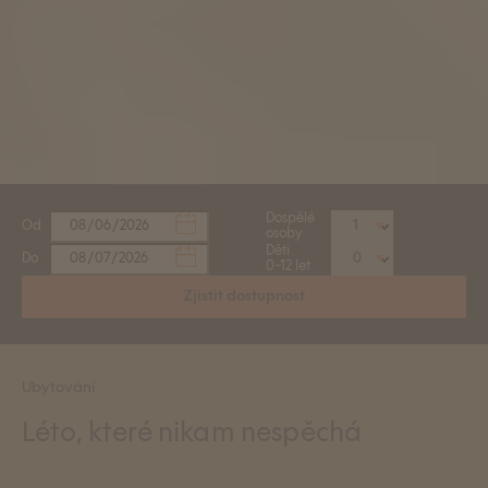
Dospělé
Od
osoby
Děti
Do
0–12 let
Zjistit dostupnost
Ubytování
Léto, které nikam nespěchá