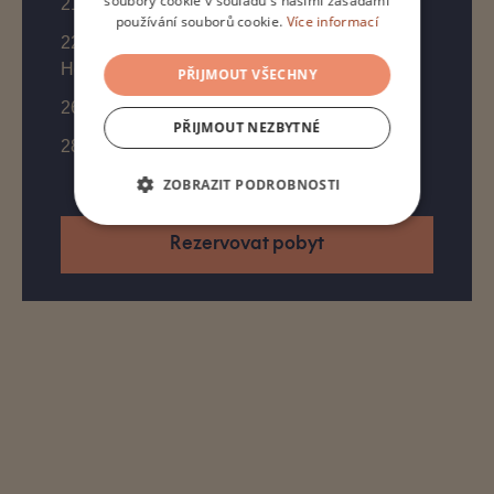
soubory cookie v souladu s našimi zásadami
21. 8. | Soukromá degustace s Honzou Malým
používání souborů cookie.
Více informací
22. 8. | Dead Deer bar night & gastro pop up
Honzy Malého
PŘIJMOUT VŠECHNY
26. 8. | Pilates & wine na terase
PŘIJMOUT NEZBYTNÉ
28.–29. 8. | Bye, bye summer party
ZOBRAZIT PODROBNOSTI
Rezervovat pobyt