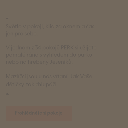
Světlo v pokoji, klid za oknem a čas
jen pro sebe.
V jednom z 34 pokojů PERK si užijete
pomalé ráno s výhledem do parku
nebo na hřebeny Jeseníků.
Mazlíčci jsou u nás vítaní. Jak Vaše
dětičky, tak chlupáči.
Prohlédněte si pokoje