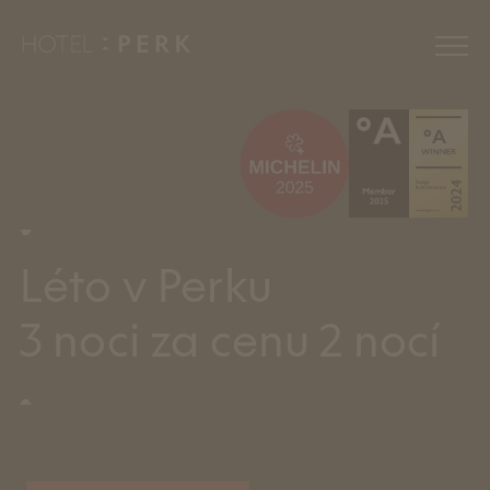
Zážitky
Novinky
Pokoje
Léto v Perku
Relax
3 noci za cenu 2 nocí
Restaurace
Eventy