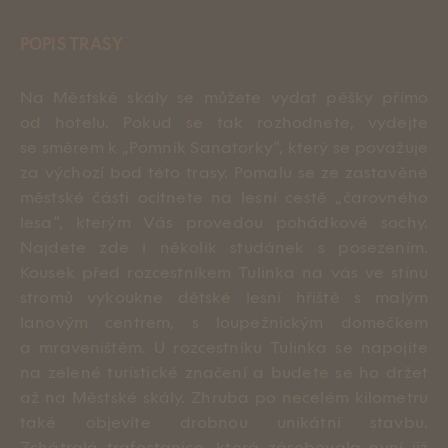
Instagram
POPIS TRASY
Facebook
Na Městské skály se můžete vydat pěšky přímo
od hotelu. Pokud se tak rozhodnete, vydejte
se směrem k „Pomník Sanatorky“, který se považuje
za výchozí bod této trasy. Pomalu se ze zastavěné
městské části ocitnete na lesní cestě „čarovného
lesa“, kterým Vás provedou pohádkové sochy.
Najdete zde i několik studánek s posezením.
Kousek před rozcestníkem Tulinka na vás ve stínu
stromů vykoukne
dětské lesní hřiště
s malým
lanovým centrem, s loupežnickým domečkem
a mraveništěm. U rozcestníku Tulinka se napojíte
na zelené turistické značení a budete se ho držet
až na
Městské skály
. Zhruba po necelém kilometru
také objevíte drobnou unikátní stavbu.