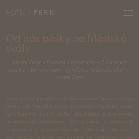
Zážitky
Od nás pěšky na Městské
skály
Novinky
Hotel Perk – Pomník Sanatorky – Andělská
stezka - Bývalý lom - Vyhlídka Městské skály -
Pokoje
Hotel Perk
Relax
Tato oblast je vyhledávána zejména jako lezecký
terén, ale Městské skály nadchnou i ty, kteří místo
Restaurace
horolezectví uvítají spíše procházku zakončenou
nádherným výhledem do krajiny s možností
Eventy
odpočinku v krytém altánku. Místo je dostupné
po zelené značce ze Šumperka. Městské skály