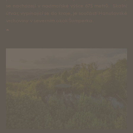
se nacházejí v nadmořské výšce 675 metrů. Skalní
Tipy na výlety
útvar, vypínající se do kraje, je součástí Hanušovské
vrchoviny v severním okolí Šumperka.
Kontakt
ENG
CZE
Rezervace
HOTEL PERK
ul. 17. listopadu 413/1
Šumperk
+420 581 580 000
recepce@hotelperk.cz