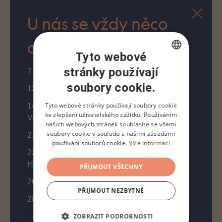
U nás se vždy něco
děje:
Tyto webové
stránky používají
CZECH
7 - 8. 8. | Dead Deer bar night
soubory cookie.
ENGLISH
12. 8. | Pilates & wine na terase
Tyto webové stránky používají soubory cookie
14. - 15. 8. | Gastro pop up Honzy Hůly aka
ke zlepšení uživatelského zážitku. Používáním
VAKUUM & Dead Deer bar night
našich webových stránek souhlasíte se všemi
soubory cookie v souladu s našimi zásadami
21. 8. | Soukromá degustace s Honzou Malým
používání souborů cookie.
Více informací
22. 8. | Dead Deer bar night & gastro pop up
Honzy Malého
VZDÁLENOST
PŘIJMOUT VŠECHNY
26. 8. | Pilates & wine na terase
PŘIJMOUT NEZBYTNÉ
11 km (tam i zpět)
28.–29. 8. | Bye, bye summer party
ZOBRAZIT PODROBNOSTI
TRVÁNÍ