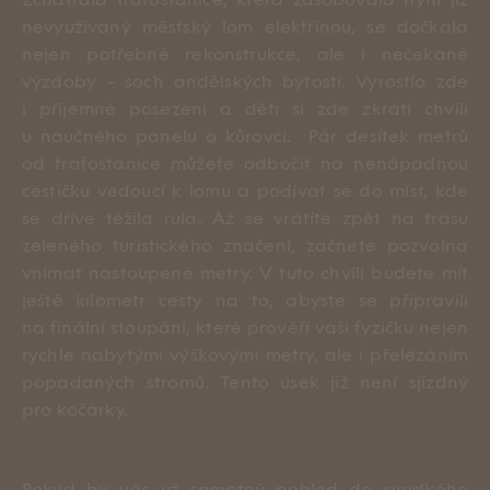
Zchátralá
trafostanice
, která zásobovala nyní již
nevyužívaný městský lom elektřinou, se dočkala
nejen potřebné rekonstrukce, ale i nečekané
výzdoby – soch andělských bytostí. Vyrostlo zde
i příjemné posezení a děti si zde zkrátí chvíli
u naučného panelu o kůrovci. Pár desítek metrů
od trafostanice můžete odbočit na nenápadnou
cestičku vedoucí k lomu a podívat se do míst, kde
se dříve těžila rula. Až se vrátíte zpět na trasu
zeleného turistického značení, začnete pozvolna
vnímat nastoupené metry. V tuto chvíli budete mít
ještě kilometr cesty na to, abyste se připravili
na finální stoupání, které prověří vaši fyzičku nejen
rychle nabytými výškovými metry, ale i přelézáním
popadaných stromů. Tento úsek již není sjízdný
pro kočárky.