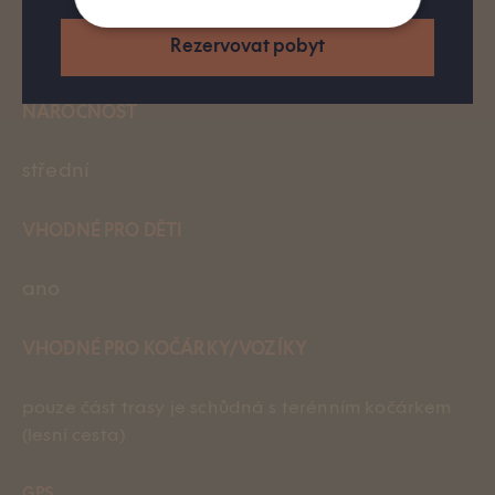
Rezervovat pobyt
4h (tam i zpět)
NÁROČNOST
střední
VHODNÉ PRO DĚTI
ano
VHODNÉ PRO KOČÁRKY/VOZÍKY
p
ouze část trasy je schůdná s terénním kočárkem
(lesní cesta)
GPS