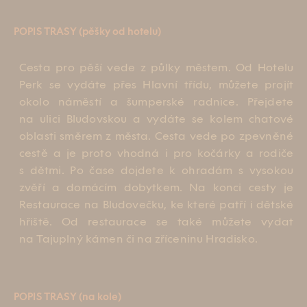
Instagram
POPIS TRASY (pěšky od hotelu)
Facebook
Cesta pro pěší vede z půlky městem. Od Hotelu
Perk se vydáte přes Hlavní třídu, můžete projít
okolo náměstí a šumperské radnice. Přejdete
na ulici Bludovskou a vydáte se kolem chatové
oblasti směrem z města. Cesta vede po zpevněné
cestě a je proto vhodná i pro kočárky a rodiče
s dětmi. Po čase dojdete k ohradám s vysokou
zvěří a domácím dobytkem. Na konci cesty je
Restaurace na Bludovečku, ke které patří i dětské
hřiště. Od restaurace se také můžete vydat
na Tajuplný kámen či na zříceninu Hradisko.
POPIS TRASY (na kole)