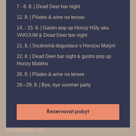
7 - 8. 8. | Dead Deer bar night
12. 8. | Pilates & wine na terase
14. - 15. 8. | Gastro pop up Honzy Hůly aka
VZDÁLENOST
VAKUUM & Dead Deer bar night
21. 8. | Soukromá degustace s Honzou Malým
5 km chůze / 16-25 km na kole
22. 8. | Dead Deer bar night & gastro pop up
Honzy Malého
TRVÁNÍ
26. 8. | Pilates & wine na terase
2-3 hodiny (tam i zpět)
28.–29. 8. | Bye, bye summer party
NÁROČNOST
Rezervovat pobyt
lehká (pěšky), střední (na kole)
VHODNÉ PRO DĚTI