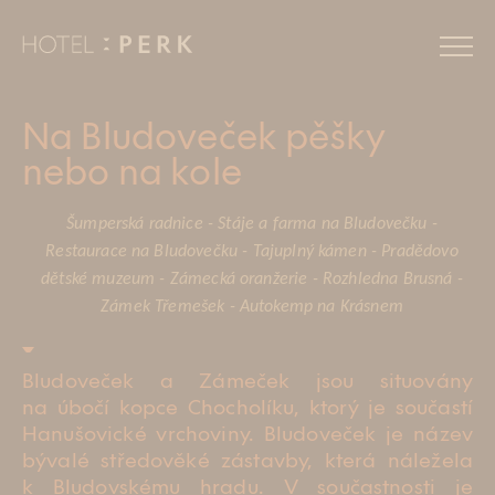
Zážitky
Na Bludoveček pěšky
nebo na kole
Novinky
Šumperská radnice - Stáje a farma na Bludovečku -
Restaurace na Bludovečku - Tajuplný kámen - Pradědovo
Pokoje
dětské muzeum - Zámecká oranžerie - Rozhledna Brusná -
Zámek Třemešek - Autokemp na Krásnem
Relax
Bludoveček a Zámeček jsou situovány
Restaurace
na úbočí kopce Chocholíku, ktorý je součastí
Hanušovické vrchoviny. Bludoveček je název
Eventy
bývalé středověké zástavby, která náležela
k Bludovskému hradu. V součastnosti je