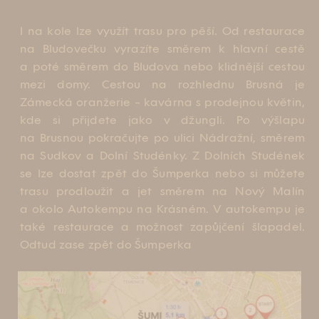
I na kole lze využít trasu pro pěší. Od restaurace
na Bludovečku vyrazíte směrem k hlavní cestě
a poté směrem do Bludova nebo klidnější cestou
mezi domy. Cestou na rozhlednu Brusná je
Zámecká oranžerie – kavárna s prodejnou květin,
kde si přijdete jako v džungli. Po výšlapu
na Brusnou pokračujte po ulici Nádražní, směrem
na Sudkov a Dolní Studénky. Z Dolních Studének
se lze dostat zpět do Šumperka nebo si můžete
trasu prodloužit a jet směrem na Nový Malín
a okolo Autokempu na Krásném. V autokempu je
také restaurace a možnost zapůjčení šlapadel.
Odtud zase zpět do Šumperka