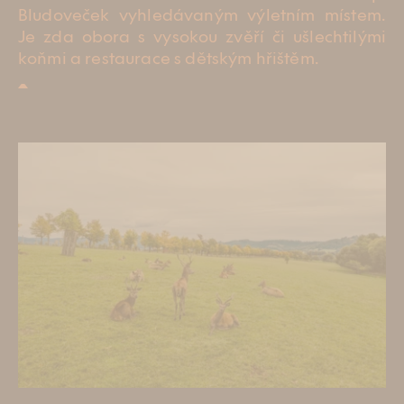
Bludoveček vyhledávaným výletním místem.
Tipy na výlety
Je zda obora s vysokou zvěří či ušlechtilými
koňmi a restaurace s dětským hřištěm.
Kontakt
ENG
CZE
Rezervace
HOTEL PERK
ul. 17. listopadu 413/1
Šumperk
+420 581 580 000
recepce@hotelperk.cz